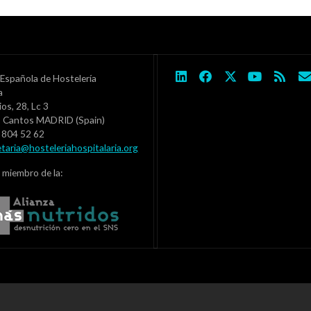
Española de Hostelería
ia
ios, 28, Lc 3
s Cantos MADRID (Spain)
1 804 52 62
etaria@hosteleriahospitalaria.org
 miembro de la: