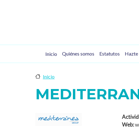
Pasar al contenido principal
Navegación principal
Quiénes somos
Estatutos
Hazte 
Inicio
Inicio
MEDITERRA
Activid
Web:
w