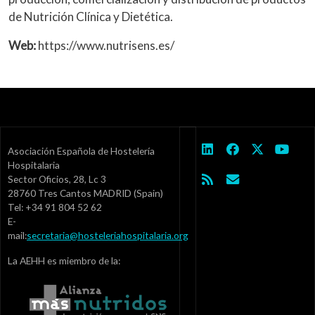
de Nutrición Clínica y Dietética.
Web:
https://www.nutrisens.es/
Asociación Española de Hostelería
Hospitalaria
Sector Oficios, 28, Lc 3
28760 Tres Cantos MADRID (Spain)
Tel: +34 91 804 52 62
E-
mail:
secretaria@hosteleriahospitalaria.org
La AEHH es miembro de la: